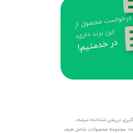
گیری تزریقی شناخته میشه،
ص کارکنان خلاق خودش توسعه داده. مجموعه محصولات شامل طیف