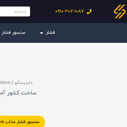
فتن
جستجو
۰۹۱۰-۲۰۷-۱۰۸۷
ه
حتوا
فشار
سنسور فشار 
داینیسکو | Dynisco
ساخت کشور آمر
سنسور فشار مذاب Dynisco