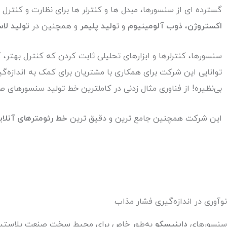
گسترده ای از سنسورها، مبدل ها و کنترلر ها برای نظارت و کنترل
اکستروژن
،
ذوب آلومینیوم
و ت
ولید پلیمر
و همچنین در
تولید لا
سنسورها، کنترلر‌ها و ابزارهای تحلیلی
ثابت کردن که کنترل بهتر، ک
توانایی این شرکت برای همکاری
با مشتریان برای کمک به اندازه‌
بی‌نظیره! از فناوری مثال زدنی در کاملترین خط تولید سنسورهای ص
این شرکت
همچنین جامع ترین و دقیق ترین
خط رئومترهای آنلای
نوآوری در اندازه‌گیری فشار مذاب
سنسورهای
داینیسکو
به‌طور خاص برای محیط سخت صنعت پلاستی