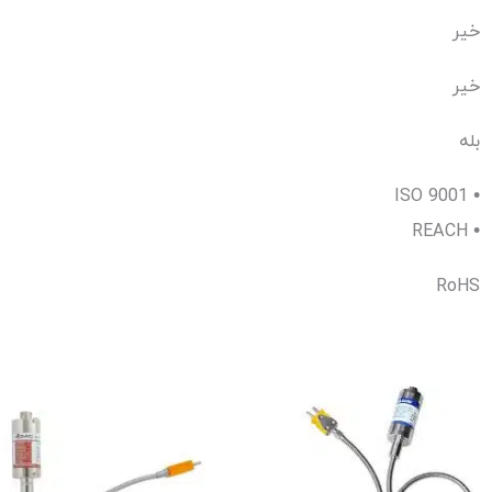
خیر
خیر
بله
ISO 9001 •
REACH •
RoHS