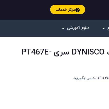
مرکز خدمات
منابع آموزشی
سنسور فشار مذاب DYNISCO سری PT467E-