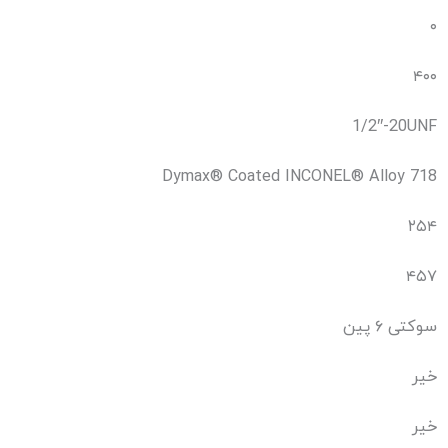
۰
۴۰۰
1/2″-20UNF
Dymax® Coated INCONEL® Alloy 718
۲۵۴
۴۵۷
سوکتی ۶ پین
خیر
خیر