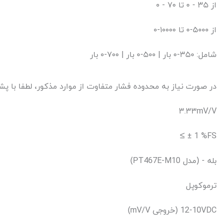
از ۳۵ - ۰ تا ۷۰ - ۰
از ۵۰۰۰-۰ تا ۱۰۰۰۰-۰
شامل: ۳۵۰-۰ بار | ۵۰۰-۰ بار | ۷۰۰-۰ بار
ⓘ در صورت نیاز به محدوده فشار متفاوت از موارد مذکور، لطفا با پ
۳.۳۳mV/V
≤ ± 1 %FS
(PT467E-M10 مدل) - بله
ترموکوپل
(mV/V خروجی) 10-12VDC