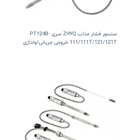
سنسور فشار مذاب ZHYQ سری PT124B-
111/111T/121/121T خروجی جریانی/ولتاژی