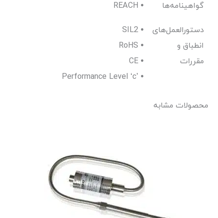
گواهینامه‌ها
REACH •
دستورالعمل‌های
SIL2 •
انطباق و
RoHS •
مقررات
CE •
Performance Level ‘c’ •
محصولات مشابه