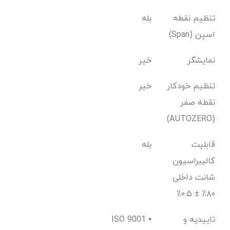
تنظیم نقطه
بله
اسپن (Span)
نمایشگر
خیر
تنظیم خودکار
خیر
نقطه صفر
(AUTOZERO)
قابلیت
بله
کالیبراسیون
شانت داخلی
۸۰٪ ± ۰.۵٪
تاییدیه و
ISO 9001 •