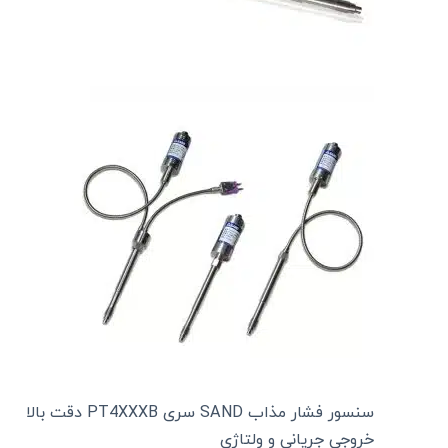
سنسور فشار مذاب SAND سری PT4XXXB دقت بالا
خروجی جریانی و ولتاژی