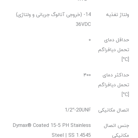
ولتاژ تغذیه
(خروجی آنالوگ جریانی و ولتاژی) 14-
36VDC
حداقل دمای
۰
تحمل دیافراگم
[C°]
حداکثر دمای
۴۰۰
تحمل دیافراگم
[C°]
اتصال مکانیکی
1/2″-20UNF
جنس اتصال
Dymax® Coated 15-5 PH Stainless
مکانیکی
Steel | SS 1.4545