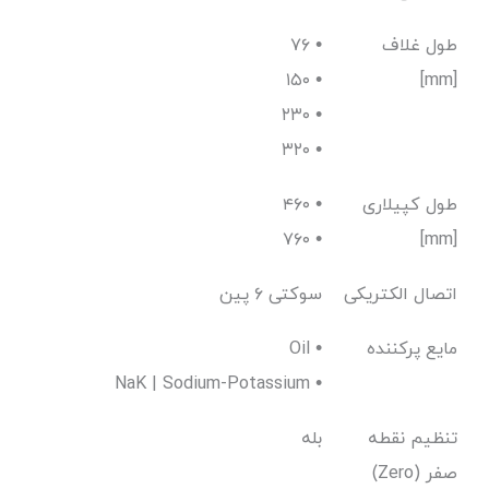
طول غلاف
۷۶ •
۱۵۰ •
[mm]
۲۳۰ •
۳۲۰ •
طول کپیلاری
۴۶۰ •
۷۶۰ •
[mm]
اتصال الکتریکی
سوکتی ۶ پین
مایع پرکننده
Oil •
NaK | Sodium-Potassium •
تنظیم نقطه
بله
صفر (Zero)