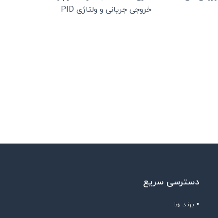
خروجی جریانی و ولتاژی PID
دسترسی سریع
• برند ها