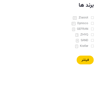
برند ها
Ziasiot
22
Dynisco
21
GEFRAN
3
ZHYQ
5
SAND
6
Kistler
1
فیلتر