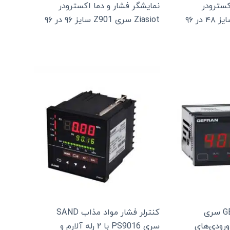
کسترودر
نمایشگر فشار و دما اکسترودر
Ziasiot سری Z901 سایز ۹۶ در ۹۶
نمایشگر فشار GEFRAN سری
کنترلر فشار مواد مذاب SAND
جی و ورودی‌های
سری PS9016 با ۲ رله آلارم و