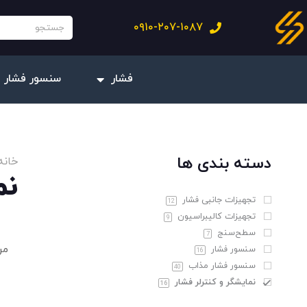
فتن
جستجو
۰۹۱۰-۲۰۷-۱۰۸۷
ه
حتوا
فشار
سنسور فشار 
دسته بندی ها
خانه
نم
تجهیزات جانبی فشار
12
تجهیزات کالیبراسیون
9
سطح‌سنج
7
سنسور فشار
16
سنسور فشار مذاب
40
نمایشگر و کنترلر فشار
16