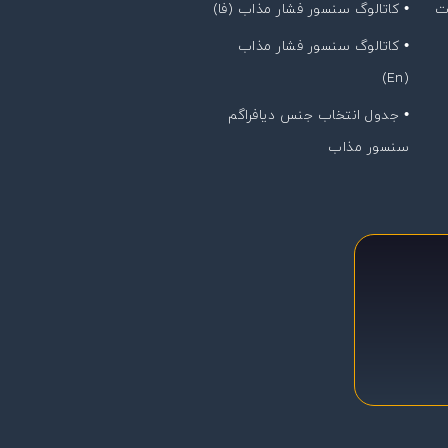
ت
• کاتالوگ سنسور فشار مذاب (فا)
• کاتالوگ سنسور فشار مذاب
(En)
• جدول انتخاب جنس دیافراگم
سنسور مذاب