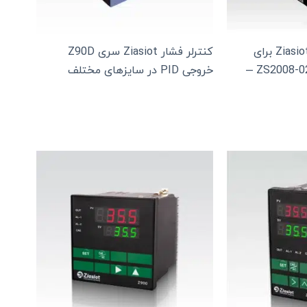
کنترلر سطح مایعات Ziasiot برای
کنترلر فشار Ziasiot سری Z90D
مخازن و چاه‌ها مدل ZS2008-02 –
خروجی PID در سایزهای مختلف