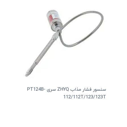
سنسور فشار مذاب ZHYQ سری PT124B-
112/112T/123/123T