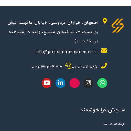
اصفهان، خیابان فردوسی، خیابان عافیت، نبش
بن بست ۳، ساختمان مسیح، واحد ۸ (مشاهده
در نقشه ←)
info@pressuremeasurement.ir
۰۳۱-۳۲۲۲۴۳۱۶
۰۹۱۰۲۰۷۱۰۸۷
Y
L
M
I
W
o
i
-
n
h
u
n
i
s
a
t
k
c
t
t
u
e
o
a
s
سنجش فرا هوشمند
b
d
n
g
a
e
i
-
r
p
n
a
a
p
ارتباط با ما
p
m