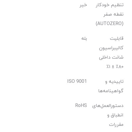
تنظیم خودکار
خیر
نقطه صفر
(AUTOZERO)
قابلیت
بله
کالیبراسیون
شانت داخلی
۸۰٪ ± ۱٪
تاییدیه و
ISO 9001
گواهینامه‌ها
دستورالعمل‌های
RoHS
انطباق و
مقررات