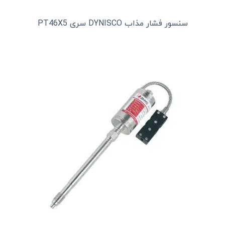
سنسور فشار مذاب DYNISCO سری PT46X5