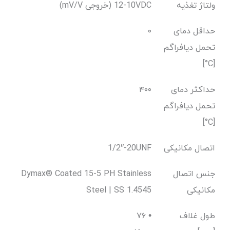
ولتاژ تغذیه
(mV/V خروجی) 10-12VDC
حداقل دمای
۰
تحمل دیافراگم
[C°]
حداکثر دمای
۴۰۰
تحمل دیافراگم
[C°]
اتصال مکانیکی
1/2″-20UNF
جنس اتصال
Dymax® Coated 15-5 PH Stainless
مکانیکی
Steel | SS 1.4545
طول غلاف
۷۶ •