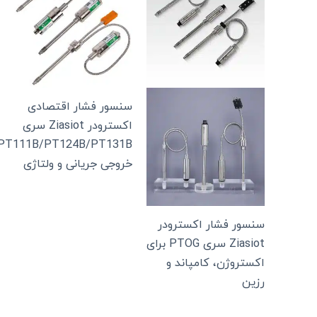
سنسور فشار اقتصادی
اکسترودر Ziasiot سری
PT111B/PT124B/PT131B
خروجی جریانی و ولتاژی
سنسور فشار اکسترودر
Ziasiot سری PTOG برای
اکستروژن، کامپاند و
رزین