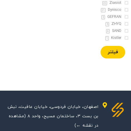
Ziasiot
22
Dynisco
21
GEFRAN
3
ZHYQ
5
SAND
6
Kistler
1
فیلتر
اصفهان، خیابان فردوسی، خیابان عافیت، نبش
بن بست ۳، ساختمان مسیح، واحد ۸ (مشاهده
در نقشه ←)