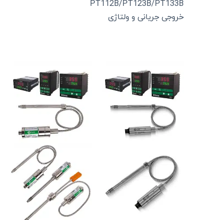
PT112B/PT123B/PT133B
خروجی جریانی و ولتاژی