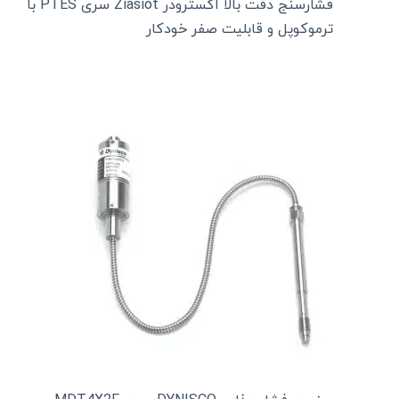
فشارسنج دقت بالا اکسترودر Ziasiot سری PTES با
ترموکوپل و قابلیت صفر خودکار