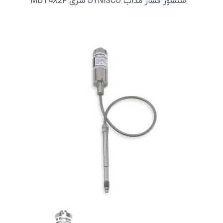
سنسور فشار مذاب DYNISCO سری MDT4X2F