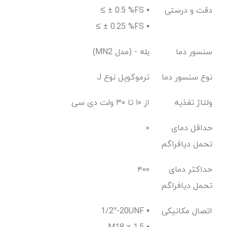
دقت و درستی
≤ ± 0.5 %FS •
≤ ± 0.25 %FS •
سنسور دما
(MN2 مدل) - بله
نوع سنسور دما
J ترموکوپل نوع
ولتاژ تغذیه
از ۱۰ تا ۳۰ ولت دی سی
حداقل دمای
۰
تحمل دیافراگم
حداکثر دمای
۴۰۰
تحمل دیافراگم
اتصال مکانیکی
1/2″-20UNF •