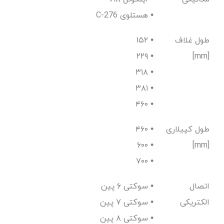
C-276 هستلوی •
طول غلاف
۱۵۲ •
۲۲۹ •
[mm]
۳۱۸ •
۳۸۱ •
۴۶۰ •
طول کپیلاری
۴۶۰ •
۶۰۰ •
[mm]
۷۰۰ •
اتصال
سوکتی ۶ پین •
الکتریکی
سوکتی ۷ پین •
سوکتی ۸ پین •