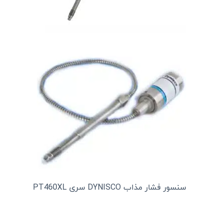
سنسور فشار مذاب DYNISCO سری PT460XL