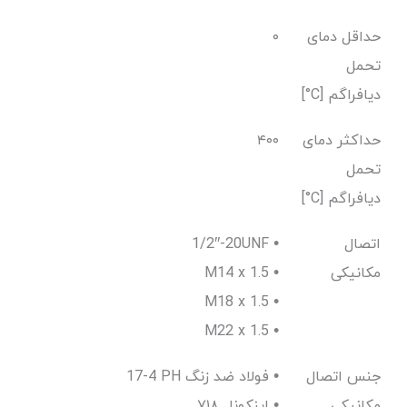
حداقل دمای
۰
تحمل
دیافراگم [C°]
حداکثر دمای
۴۰۰
تحمل
دیافراگم [C°]
اتصال
1/2″-20UNF •
مکانیکی
M14 x 1.5 •
M18 x 1.5 •
M22 x 1.5 •
جنس اتصال
17-4 PH فولاد ضد زنگ •
مکانیکی
اینکونل ۷۱۸ •