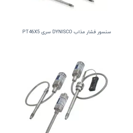
سنسور فشار مذاب DYNISCO سری PT46X5