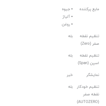
مایع پرکننده
جیوه •
آلیاژ •
روغن •
تنظیم نقطه
بله
صفر (Zero)
تنظیم نقطه
بله
اسپن (Span)
نمایشگر
خیر
تنظیم خودکار
بله
نقطه صفر
(AUTOZERO)