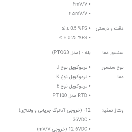
۲mV/V •
۲.۵mV/V •
دقت و درستی
≤ ± 0.5 %FS •
≤ ± 0.25 %FS •
سنسور دما
(PTOG3 مدل) - بله
نوع سنسور
J ترموکوپل نوع •
دما
K ترموکوپل نوع •
E ترموکوپل نوع •
PT100 مدل RTD •
ولتاژ تغذیه
(خروجی آنالوگ جریانی و ولتاژی) 12-
36VDC •
(mV/V خروجی) 6-12VDC •