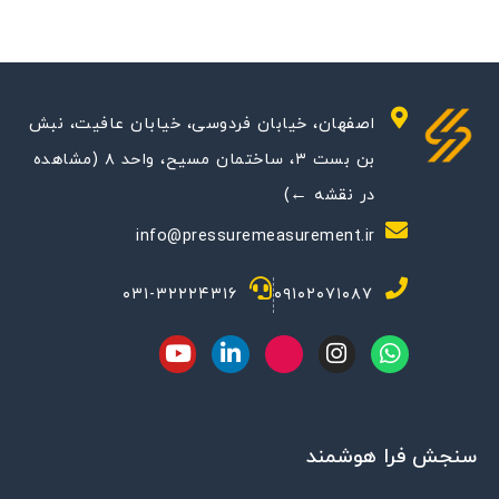
اصفهان، خیابان فردوسی، خیابان عافیت، نبش
بن بست ۳، ساختمان مسیح، واحد ۸ (مشاهده
در نقشه ←)
info@pressuremeasurement.ir
۰۳۱-۳۲۲۲۴۳۱۶
۰۹۱۰۲۰۷۱۰۸۷
Y
L
M
I
W
o
i
-
n
h
u
n
i
s
a
t
k
c
t
t
u
e
o
a
s
سنجش فرا هوشمند
b
d
n
g
a
e
i
-
r
p