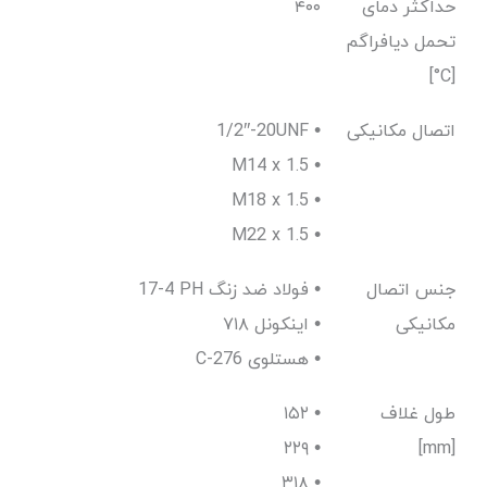
حداکثر دمای
۴۰۰
تحمل دیافراگم
[C°]
اتصال مکانیکی
1/2″-20UNF •
M14 x 1.5 •
M18 x 1.5 •
M22 x 1.5 •
جنس اتصال
17-4 PH فولاد ضد زنگ •
مکانیکی
اینکونل ۷۱۸ •
C-276 هستلوی •
طول غلاف
۱۵۲ •
۲۲۹ •
[mm]
۳۱۸ •