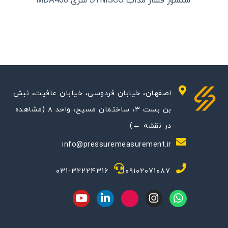
سنسور فشار مذاب DYNISCO سری MDA460
اصفهان، خیابان فردوسی، خیابان عافیت، نبش
بن بست ۳، ساختمان مسیح، واحد ۸ (مشاهده
در نقشه ←)
info@pressuremeasurement.ir
۰۳۱-۳۲۲۲۴۳۱۶
۰۹۱۰۲۰۷۱۰۸۷
Y
L
M
I
W
o
i
-
n
h
u
n
i
s
a
t
k
c
t
t