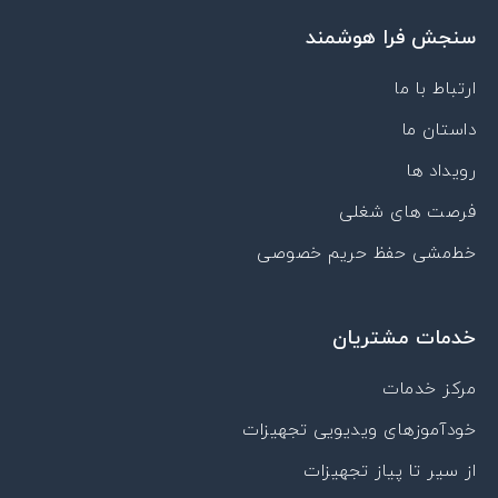
u
e
o
a
s
سنجش فرا هوشمند
b
d
n
g
a
e
i
-
r
p
n
a
a
p
ارتباط با ما
p
m
داستان ما
a
r
رویداد ها
a
t
فرصت های شغلی
خط‌مشی حفظ حریم خصوصی
خدمات مشتریان
مرکز خدمات
خودآموزهای ویدیویی تجهیزات
از سیر تا پیاز تجهیزات