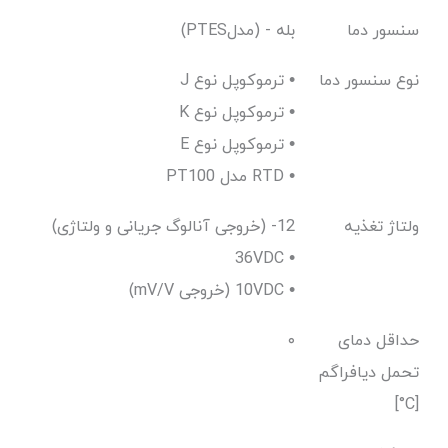
سنسور دما
(PTESمدل) - بله
نوع سنسور دما
J ترموکوپل نوع •
K ترموکوپل نوع •
E ترموکوپل نوع •
PT100 مدل RTD •
ولتاژ تغذیه
(خروجی آنالوگ جریانی و ولتاژی) 12-
36VDC •
(mV/V خروجی) 10VDC •
حداقل دمای
۰
تحمل دیافراگم
[C°]