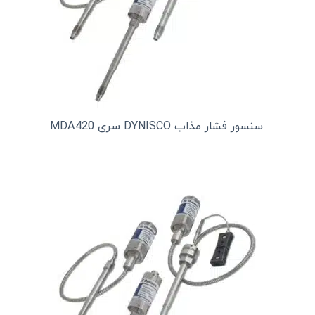
سنسور فشار مذاب DYNISCO سری MDA420