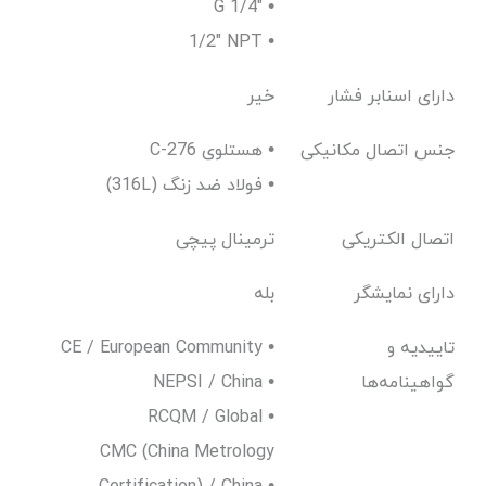
G 1/4" •
1/2" NPT •
دارای اسنابر فشار
خیر
جنس اتصال مکانیکی
C-276 هستلوی •
(316L) فولاد ضد زنگ •
اتصال الکتریکی
ترمینال پیچی
دارای نمایشگر
بله
تاییدیه و
CE / European Community •
گواهینامه‌ها
NEPSI / China •
RCQM / Global •
CMC (China Metrology