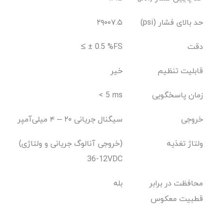
حد بالای فشار (psi)
۲۹۰۰۷.۵
دقت
≤ ± 0.5 %FS
قابلیت تنظیم
خیر
زمان پاسخگویی
< 5 ms
خروجی
سیگنال جریانی ۲۰ – ۴ میلی‌آمپر
ولتاژ تغذیه
(خروجی آنالوگ جریانی و ولتاژی)
12-36VDC
محافظت در برابر
بله
قطبیت معکوس