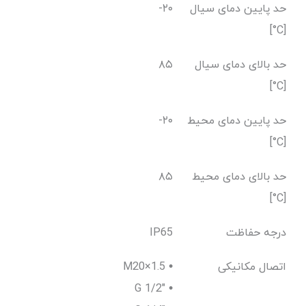
حد پایین دمای سیال
-۲۰
[C°]
حد بالای دمای سیال
۸۵
[C°]
حد پایین دمای محیط
-۲۰
[C°]
حد بالای دمای محیط
۸۵
[C°]
درجه حفاظت
IP65
اتصال مکانیکی
M20×1.5 •
G 1/2" •