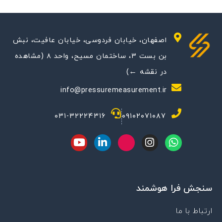
اصفهان، خیابان فردوسی، خیابان عافیت، نبش
بن بست ۳، ساختمان مسیح، واحد ۸ (مشاهده
در نقشه ←)
info@pressuremeasurement.ir
۰۳۱-۳۲۲۲۴۳۱۶
۰۹۱۰۲۰۷۱۰۸۷
Y
L
M
I
W
o
i
-
n
h
u
n
i
s
a
t
k
c
t
t
u
e
o
a
s
سنجش فرا هوشمند
b
d
n
g
a
e
i
-
r
p
n
a
a
p
ارتباط با ما