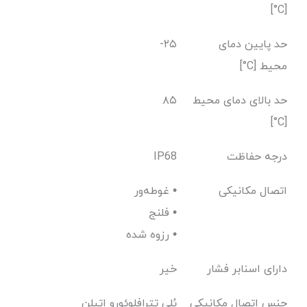
[C°]
حد پایین دمای
-۲۵
محیط [C°]
حد بالای دمای محیط
۸۵
[C°]
درجه حفاظت
IP68
اتصال مکانیکی
غوطه‌ور •
فلنج •
رزوه شده •
دارای اسنابر فشار
خیر
جنس اتصال مکانیکی
پُلی تترافلوئورو اتیلن