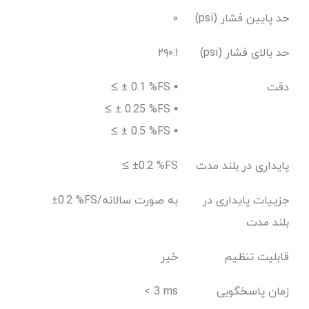
حد پایین فشار (psi)
۰
حد بالای فشار (psi)
۲۹۰.۱
دقت
≤ ± 0.1 %FS •
≤ ± 0.25 %FS •
≤ ± 0.5 %FS •
پایداری در بلند مدت
≤ ±0.2 %FS
جزییات پایداری در
±0.2 %FS/به صورت سالانه
بلند مدت
قابلیت تنظیم
خیر
زمان پاسخگویی
< 3 ms