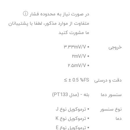
ⓘ در صورت نیاز به محدوده فشار
متفاوت از موارد مذکور، لطفا با پشتیبانان
ما مشورت کنید
خروجی
۳.۳۳mV/V •
۲mV/V •
۲.۵mV/V •
دقت و درستی
≤ ± 0.5 %FS
سنسور دما
(PT133 مدل) - بله
نوع سنسور
J ترموکوپل نوع •
دما
K ترموکوپل نوع •
E ترموکوپل نوع •