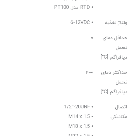
PT100 مدل RTD •
ولتاژ تغذیه
6-12VDC •
حداقل دمای
۰
تحمل
دیافراگم [C°]
حداکثر دمای
۴۰۰
تحمل
دیافراگم [C°]
اتصال
1/2″-20UNF •
مکانیکی
M14 x 1.5 •
M18 x 1.5 •