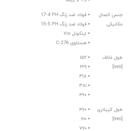
M22 x 1.5 •
جنس اتصال
17-4 PH فولاد ضد زنگ •
مکانیکی
15-5 PH فولاد ضد زنگ •
اینکونل ۷۱۸ •
C-276 هستلوی •
طول غلاف
۱۵۲ •
۲۲۹ •
[mm]
۳۱۸ •
۳۸۱ •
۴۶۰ •
طول کپیلاری
۴۶۰ •
۶۱۰ •
[mm]
۷۶۰ •