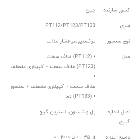
کشور سازنده
چین
سری
PT112/PT123/PT133
نوع سنسور
ترانسدیوسر فشار مذاب
مدل
غلاف سخت (PT112) •
غلاف سخت + کپیلاری منعطف (PT123)
•
غلاف سخت + کپیلاری منعطف + سنسور
دما (PT133) •
اصل اندازه
پل ویتستون، استرین گیج
گیری
دامنه اندازه
از ۳۵ - ۰ تا ۲۰۰۰ - ۰