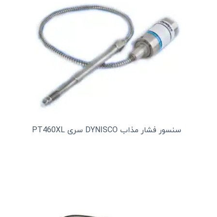
سنسور فشار مذاب DYNISCO سری PT460XL