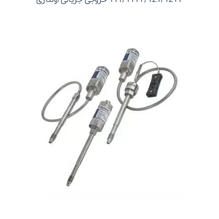
111/111T/121/121T خروجی جریانی/ولتاژی