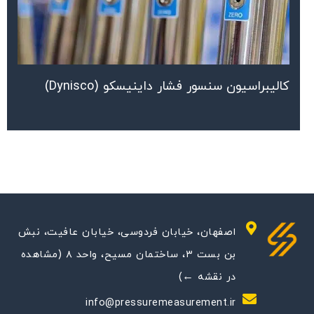
کالیبراسیون سنسور فشار داینیسکو (Dynisco)
اصفهان، خیابان فردوسی، خیابان عافیت، نبش
بن بست ۳، ساختمان مسیح، واحد ۸ (مشاهده
در نقشه ←)
info@pressuremeasurement.ir