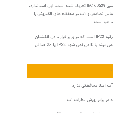
IEC 60
تعریف شده است، این استاندارد،
 تماس تصادفی و آب در محفظه های الکتریکی را
ضد آب است.
تبه IP22
است که در برابر قرار دادن انگشتان
محافظت می شود و در طول آزمایش مشخصی که در معرض قطرات عمودی یا تقریباً عمودی آب قرار می گیرد، آسیب نمی بیند یا ناامن نمی شود. IP22 یا 2X حداقل
ت
 آب اصلا محافظتی ندارد
در برابر ریزش قطرات آب