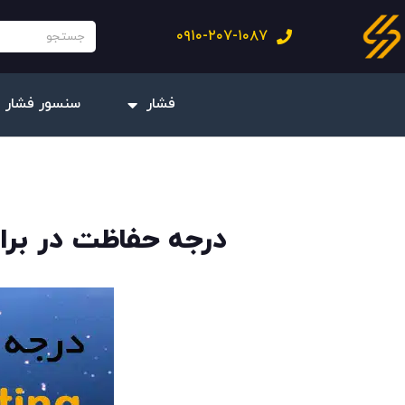
فتن
جستجو
۰۹۱۰-۲۰۷-۱۰۸۷
ه
حتوا
فشار
سنسور فشار 
درجه حفاظت در برابر نفوذ یا کد آی