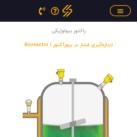
فتن
ه
حتوا
سنسور فشار مذاب
منابع آموزشی
تجهیزات کالیبراسیون
راکتور بیولوژیکی
اندازه‌گیری فشار در بیورآکتور
| Bioreactor