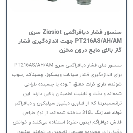
سنسور فشار دیافراگمی Ziasiot سری
PT216AS/AH/AM جهت اندازه‌گیری فشار
گاز بالای مایع درون مخزن
سنسور های فشار دیافراگمی سری PT216AS/AH/AM
برای
اندازه‌گیری فشار
سیالات ویسکوز، چسبناک، رسوب
شونده، دارای ذرات معلق، آلوده یا چسبنده
طراحی
شده‌اند و دقت و قابلیت اطمینان بالایی دارند. این
ترانسمیتر‌ها که از فناوری دیفیوز سیلیکون و دیافراگم
فولاد ضد زنگ 316L
ساخته شده‌اند، از نوع طراحی
فلاش دیافراگم
(بدون حفره) استفاده می‌کنند و خوانش
دقیق را در محدوده وسیعی تضمین می‌نمایند. سنسور