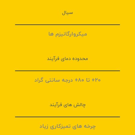
سیال
میکروارگانیزم ها
محدوده دمای فرآیند
۲۰+ تا ۸۰+ درجه سانتی گراد
چالش های فرآيند
چرخه های تمیزکاری زیاد