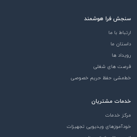
u
n
i
s
a
t
k
c
t
t
u
e
o
a
s
سنجش فرا هوشمند
b
d
n
g
a
e
i
-
r
p
n
a
a
p
ارتباط با ما
p
m
داستان ما
a
r
رویداد ها
a
t
فرصت های شغلی
خط‌مشی حفظ حریم خصوصی
خدمات مشتریان
مرکز خدمات
خودآموزهای ویدیویی تجهیزات