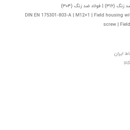
) | فولاد ضد زنگ (۳۰۴)
DIN EN 175301-803-A | M12×1 | Field housing wi
screw | Fiel
ط ایران
لا