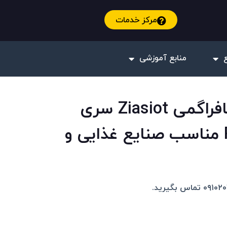
مرکز خدمات
منابع آموزشی
ترانسمیتر فشار دیافراگمی Ziasiot سری
PT216AS/AH/AM مناسب صنایع غذایی و