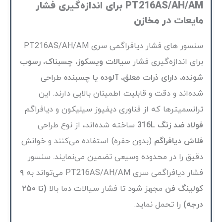
PT216AS/AH/AM برای اندازه‌گیری فشار
مایعات در مخازن
سنسور های فشار دیافراگمی سری PT216AS/AH/AM
برای
اندازه‌گیری فشار
سیالات ویسکوز، چسبناک، رسوب
شونده، دارای ذرات معلق، آلوده یا چسبنده
طراحی
شده‌اند و دقت و قابلیت اطمینان بالایی دارند. این
ترانسمیتر‌ها که از فناوری دیفیوز سیلیکون و دیافراگم
فولاد ضد زنگ 316L
ساخته شده‌اند، از نوع طراحی
فلاش دیافراگم
(بدون حفره) استفاده می‌کنند و خوانش
دقیق را در محدوده وسیعی تضمین می‌نمایند. سنسور
فشار دیافراگمی سری PT216AS/AH/AM می‌تواند به
۹
کولینگ فن
مجهز شود تا فشار سیالات دما بالا
(تا ۲۵۰
درجه)
را تحمل نماید.