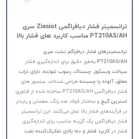
ترانسمیتر فشار دیافراگمی Ziasiot سری
PT210AS/AH مناسب کاربرد های فشار بالا
ترانسمیترهای فشار دیافراگم تخت سری
PT210AS/AH
به‌طور دقیق برای اندازه‌گیری فشار
سیالات ویسکوز، چسبناک، رسوب شونده، دارای ذرات
معلق، آلوده یا چسبنده
طراحی شده‌اند. سنسور های
فشار دیافراگمی PT210AS/AH ساخته شده از فناوری
استرین گیج
و ساختار فولاد ضد زنگ، مطمئن و پایدار
در فرآیندهای فشار بالا عمل می‌کنند. این ترانسمیتر
فشار دیافراگمی یک گزینه مناسب برای اندازه‌گیری
فشار در
کاربرد فشار و دما بالای تفکیک‌کننده نفت