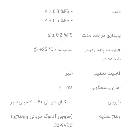
دقت
≤ ± 0.3 %FS •
≤ ± 0.5 %FS •
پایداری در بلند مدت
≤ ± 0.2 %FS
جزییات پایداری در
@ +25 °C / سالیانه
بلند مدت
قابلیت تنظیم
خیر
زمان پاسخگویی
< 1 ms
خروجی
سیگنال جریانی ۲۰ – ۴ میلی‌آمپر
ولتاژ تغذیه
(خروجی آنالوگ جریانی و ولتاژی)
9-30VDC