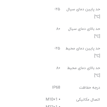
حد پایین دمای سیال
-۲۵
[C°]
حد بالای دمای سیال
۸۰
[C°]
حد پایین دمای محیط
-۲۵
[C°]
حد بالای دمای محیط
۸۰
[C°]
درجه حفاظت
IP68
اتصال مکانیکی
M10×1 •