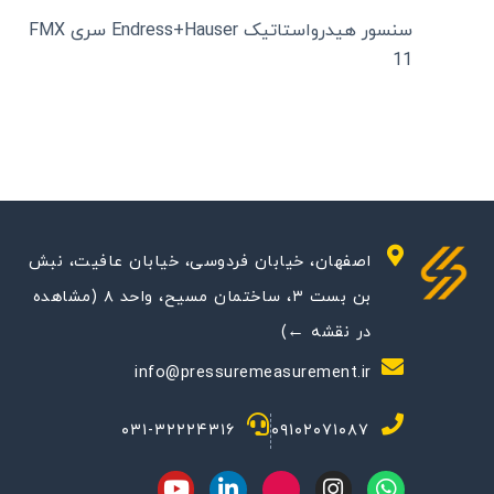
سنسور هیدرواستاتیک Endress+Hauser سری FMX
11
اصفهان، خیابان فردوسی، خیابان عافیت، نبش
بن بست ۳، ساختمان مسیح، واحد ۸ (مشاهده
در نقشه ←)
info@pressuremeasurement.ir
۰۳۱-۳۲۲۲۴۳۱۶
۰۹۱۰۲۰۷۱۰۸۷
Y
L
M
I
W