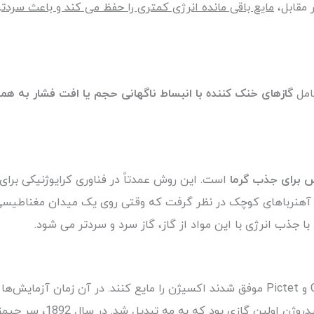
 مقابل،
مایع باقی مانده انرژی کمتری را حفظ می کند و باعث سرد
امل
گازهای خنک کننده با انبساط ناگهانی حجم یا افت فشار به هما
س برای جذب گرما
است. این روش عمدتاً در فناوری کرایوژنیکی برای
 آهنرباهای کوچک در نظر گرفت که وقتی روی یک میدان مغناطیسی ق
با جذب انرژی با این مواد از گاز، گاز سرد و سردتر می شود.
همه چیز در سال 1877 آغاز شد، زمانی که Cailletet و Pictet موفق شدند اکسیژن را مایع 
گازها ظاهر شدند. به عنوان م