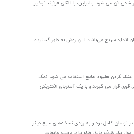
تر شدن آن می شود.
بنابراین، با القای فرآیند تبخیر،
ن اندازه سریع
می‌باشد. این روش به طور گسترده
خنک کردن هلیوم مایع
استفاده می شود. نمک
وی قرار می گیرند و با یک آهنربای الکتریکی
کنند. در آن زمان آزمایش‌ها در نوسان کامل بود و به زودی نسخه‌های مایع دیگر
ثال، در سال 1884، هیدروژن اولین گازی بود که به مه تبدیل شد. در سال 1892، سر جیمز دوار یک ظرف عایق خلاء برای ذخیره مایعات