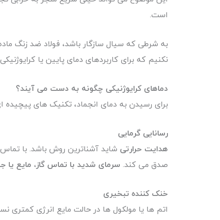
است.
نکنیم که برای کاربردهای دمای پایین یا کرایوژنیکی،
دماهای
کرایوژنیکی
چگونه
به
دست
می
آیند؟
برای رسیدن به دمای انجماد، تکنیک های پیچیده ای
رسانایی
گرمایی
هدایت حرارتی
شاید آشناترین روش باشد. با تماس 
صدق می کند.
سرمای شدید با تماس گاز، مایع یا جا
خنک
کننده
تبخیری
اتم ها یا مولکول ها در حالت مایع انرژی کمتری نس