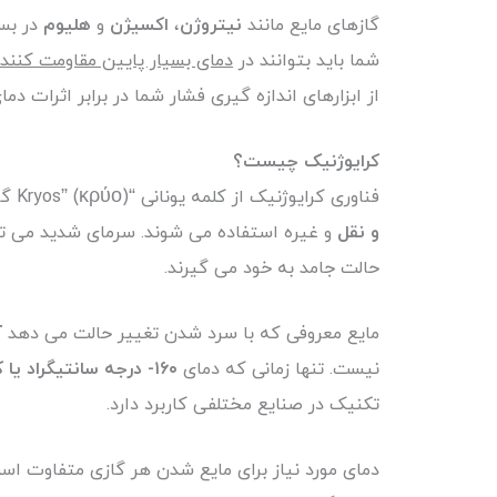
گازهای مایع مانند
نیتروژن
،
اکسیژن
و
هلیوم
در بسی
شما باید بتوانند در
دمای بسیار پایین مقاومت کنند
از ابزارهای اندازه گیری فشار شما در برابر اثرات 
کرایوژنیک
چیست؟
فناوری کرایوژنیک از کلمه یونانی “Kryos” (κρύο) گرفته شده است که به معنای “سرد” است. زمینه کاری است که در آن مواد در
و نقل
و غیره استفاده می شوند. سرمای شدید می توان
حالت جامد به خود می گیرند.
مایع معروفی که با سرد شدن تغییر حالت می دهد
آ
نیست. تنها زمانی که دمای
۱۶۰- درجه سانتیگراد یا کمتر برسد
تکنیک در صنایع مختلفی کاربرد دارد.
دمای مورد نیاز برای مایع شدن هر گازی متفاوت اس