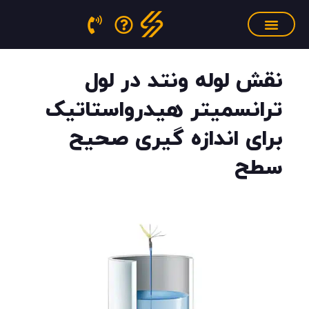
فتن
ه
حتوا
سنسور فشار مذاب
منابع آموزشی
تجهیزات کالیبراسیون
نقش لوله ونتد در لول
ترانسمیتر هیدرواستاتیک
برای اندازه گیری صحیح
سطح