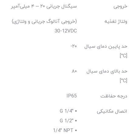
خروجی
سیگنال جریانی ۲۰ – ۴ میلی‌آمپر
ولتاژ تغذیه
(خروجی آنالوگ جریانی و ولتاژی)
12-30VDC
حد پایین دمای سیال
-۲۰
[C°]
حد بالای دمای سیال
۸۰
[C°]
درجه حفاظت
IP65
اتصال مکانیکی
G 1/4" •
G 1/2" •
1/4" NPT •