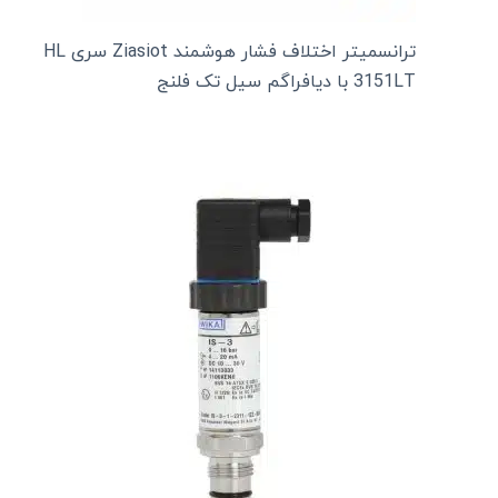
ترانسمیتر اختلاف فشار هوشمند Ziasiot سری HL
3151LT با دیافراگم سیل تک فلنج