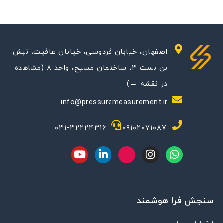
اصفهان، خیابان فردوسی، خیابان عافیت، نبش
بن بست ۳، ساختمان مسیح، واحد ۸ (مشاهده
در نقشه ←)
info@pressuremeasurement.ir
۰۳۱-۳۲۲۲۴۳۱۶
۰۹۱۰۲۰۷۱۰۸۷
Y
L
M
I
W
o
i
-
n
h
u
n
i
s
a
t
k
c
t
t
u
e
o
a
s
سنجش فرا هوشمند
b
d
n
g
a
e
i
-
r
p