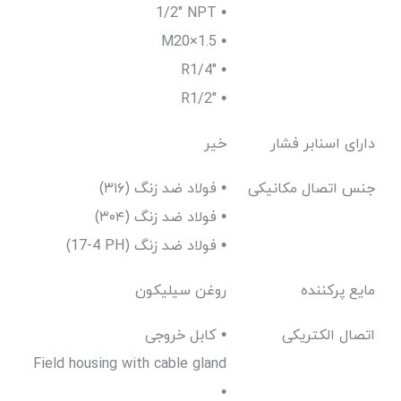
1/2" NPT •
M20×1.5 •
R1/4" •
R1/2" •
دارای اسنابر فشار
خیر
جنس اتصال مکانیکی
فولاد ضد زنگ (۳۱۶) •
فولاد ضد زنگ (۳۰۴) •
(17-4 PH) فولاد ضد زنگ •
مایع پرکننده
روغن سیلیکون
اتصال الکتریکی
کابل خروجی •
Field housing with cable gland
•