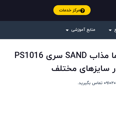
مرکز خدمات
منابع آموزشی
نمایشگر فشار و دما مذاب SAND سری PS1016