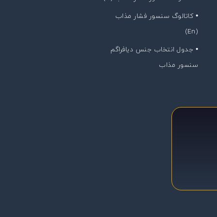
• کاتالوگ سنسور فشار مذاب
(En)
• جدول انتخاب جنس دیافراگم
سنسور مذاب