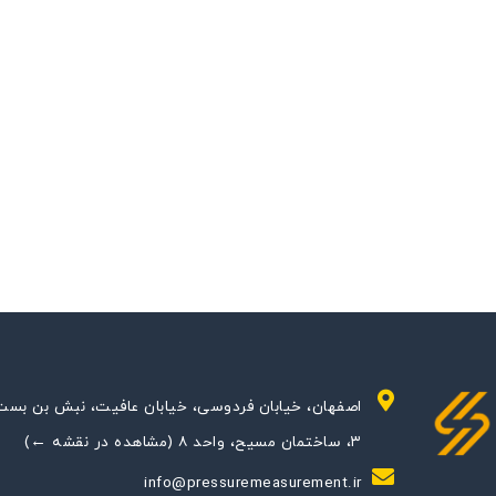
اصفهان، خیابان فردوسی، خیابان عافیت، نبش بن بست
۳، ساختمان مسیح، واحد ۸ (مشاهده در نقشه ←)
info@pressuremeasurement.ir