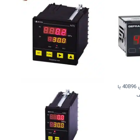
نمایشگر فشار GEFRAN سری 40B96 با