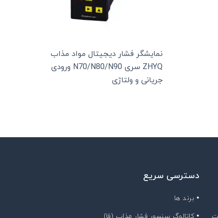
نمایشگر فشار دیجیتال مواد مذاب
ZHYQ سری N70/N80/N90 ورودی
جریانی و ولتاژی
دسترسی سریع
• برند ها
ت
• کاتالوگ سنسور فشار مذاب (فا)