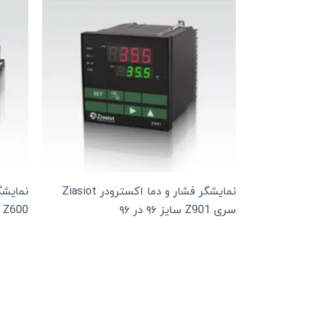
نمایشگر فشار و دما اکسترودر Ziasiot
سری Z901 سایز ۹۶ در ۹۶
Z600 سایز ۹۶ در ۴۸