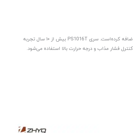
نشانگر دیجیتال فشار و دما سری PS1016T، بر اساس سری PS1016 توسعه یافته است و عملکرد اندازه‌گیری و نمایش دما را اضافه کرده‌است. سری PS1016T بیش از ۱۰ سال تجربه
کنترل فشار مذاب و درجه حرارت بالا استفاده می‌شود.