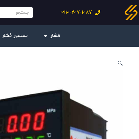
فتن
جستجو
۰۹۱۰-۲۰۷-۱۰۸۷
ه
حتوا
فشار
سنسور فشار 
🔍