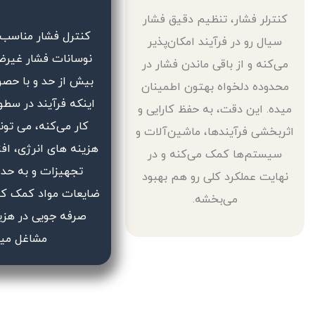
کنترلر فشار، تنظیم دقیق فشار
کنترل فشار مناسب ب
سیال رو در فرآيند امکان‌پذیر
نوسانات فشار غیرضر
می‌کنه و از باقی ماندن فشار در
بیش از حد و با حصو
محدوده دلخواه بهتون اطمینان
اینکه فرآیند در سطو
میده. این دقت، به حفظ کارایی و
کار می‌کنه، می تو
اثربخشی فرآیندها، ماشین‌آلات و
هزینه های انرژی، اف
سیستم‌ها کمک می‌کنه و در
تجهیزات و به حدا
نهایت عملکرد کلی رو هم بهبود
ضایعات مواد کمک کن
می‌بخشه.
صرفه جویی در هزین
مشاغل می