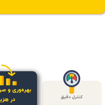
بهره‌وری و ص
کنترل دقیق
در هزی