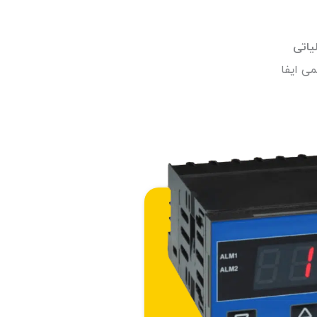
یاتی
 ایفا