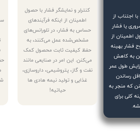
کنترلر و نمایشگر فشار با حصول
ا اجتناب از
اطمینان از اینکه فرآیندهای
سط
وری یا فشار
حساس به فشار، در تلورانس‌های
ل اطمینان از
مشخص‌شده عمل می‌کنند، به
ت
ح فشار بهینه
حفظ کیفیت ثابت محصول کمک
ف
نن به کاهش
می‌کنن. این امر در صنایعی مانند
حف
زایش طول عمر
نفت و گاز، پتروشیمی، داروسازی،
م
قل رساندن
غذایی و تولید نیمه هادی ها
شی
ن که منجر به
حیاتیه!
ه کلی برای
شه.