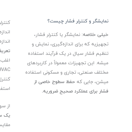
نمایشگر و کنترلر فشار چیست؟
کنترل
انداز
خیلی خلاصه:
نمایشگر یا کنترلر فشار،
انداز
تجهیزیه که برای اندازه‌گیری، نمایش و
تعریف شد
تنظیم فشار سیال در یک فرآيند استفاده
اغلب 
میشه. این تجهیزات معمولاً در کاربردهای
مختلف صنعتی، تجاری و مسکونی استفاده
کنترل
میشن، جایی که
حفظ سطوح خاصی از
استفا
فشار برای عملکرد صحیح ضروریه.
از سو
یک س
مقایس