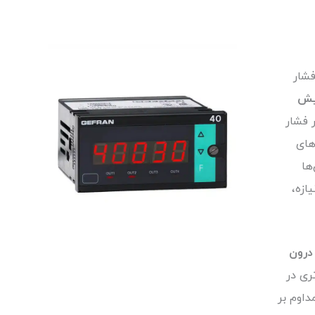
فشار
یش
 فشار
های
ها
ازه،
درون
ری در
داوم بر