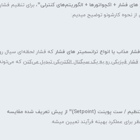
ای فشار + اکچواتورها + الگوریتم‌های کنترلی”
، برای تنظیم فشار
 از نحوه کارشونو توضیح میدیم:
ر مذاب یا انواع ترانسمیتر های فشار
که فشار لحظه‌ای سیال رو
فشار فیزیکی رو به یک سیگنال الکتریکی تبدیل می‌کنن
که می‌تونه
“نقطه تنظیم / ست پوینت (Setpoint)” از پیش تعریف شده مقایسه
 برای عملکرد بهینه فرآیند تعیین میشه.