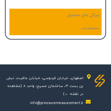
ویژگی های محصول
مشخصات
اصفهان، خیابان فردوسی، خیابان عافیت، نبش
بن بست ۳، ساختمان مسیح، واحد ۸ (مشاهده
در نقشه ←)
info@pressuremeasurement.ir