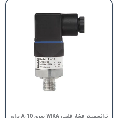
ترانسمیتر فشار قلمی WIKA سری A-10 برای