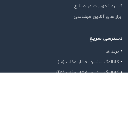
کاربرد تجهیزات در صنایع
ابزار های آنلاین مهندسی
دسترسی سریع
• برند ها
• کاتالوگ سنسور فشار مذاب (فا)
• کاتالوگ سنسور فشار مذاب (En)
• جدول انتخاب جنس دیافراگم سنسور مذاب