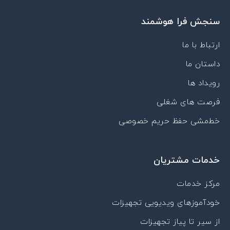
t
k
c
t
t
u
e
o
a
s
سنجش فرا هوشمند
b
d
n
g
a
e
i
-
r
p
n
a
a
p
ارتباط با ما
p
m
داستان ما
a
r
رویداد ها
a
t
فرصت های شغلی
خط‌مشی حفظ حریم خصوصی
خدمات مشتریان
مرکز خدمات
خودآموزهای ویدیویی تجهیزات
از سیر تا پیاز تجهیزات