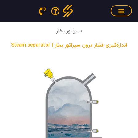
فتن
ه
حتوا
سنسور فشار مذاب
منابع آموزشی
تجهیزات کالیبراسیون
سپراتور بخار
اندازه‌گیری فشار درون سپراتور بخار | Steam separator