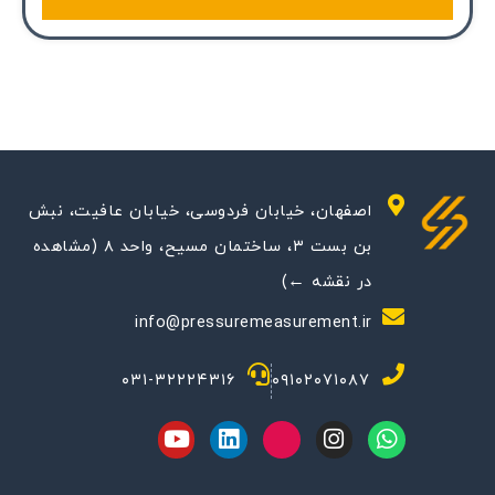
اصفهان، خیابان فردوسی، خیابان عافیت، نبش
بن بست ۳، ساختمان مسیح، واحد ۸ (مشاهده
در نقشه ←)
info@pressuremeasurement.ir
۰۳۱-۳۲۲۲۴۳۱۶
۰۹۱۰۲۰۷۱۰۸۷
Y
L
M
I
W
o
i
-
n
h
u
n
i
s
a