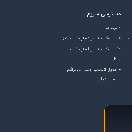
دسترسی سریع
• برند ها
ت
• کاتالوگ سنسور فشار مذاب (فا)
• کاتالوگ سنسور فشار مذاب
(En)
• جدول انتخاب جنس دیافراگم
سنسور مذاب