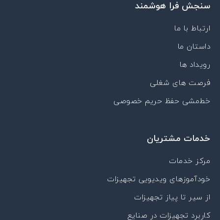
سنجش فرا هوشمند
b
d
n
g
a
e
i
-
r
p
n
a
a
p
ارتباط با ما
p
m
داستان ما
a
r
رویداد ها
a
t
فرصت های شغلی
خط‌مشی حفظ حریم خصوصی
خدمات مشتریان
مرکز خدمات
خودآموزهای ویدیویی تجهیزات
از سیر تا پیاز تجهیزات
کاربرد تجهیزات در صنایع