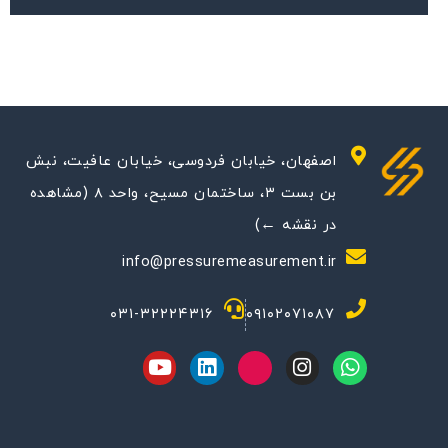
اصفهان، خیابان فردوسی، خیابان عافیت، نبش
بن بست ۳، ساختمان مسیح، واحد ۸ (مشاهده
در نقشه ←)
info@pressuremeasurement.ir
۰۳۱-۳۲۲۲۴۳۱۶
۰۹۱۰۲۰۷۱۰۸۷
Y
L
M
I
W
o
i
-
n
h
u
n
i
s
a
t
k
c
t
t
u
e
o
a
s