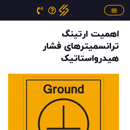
فتن
ه
حتوا
سنسور فشار مذاب
منابع آموزشی
تجهیزات کالیبراسیون
اهمیت ارتینگ
ترانسمیترهای فشار
هیدرواستاتیک