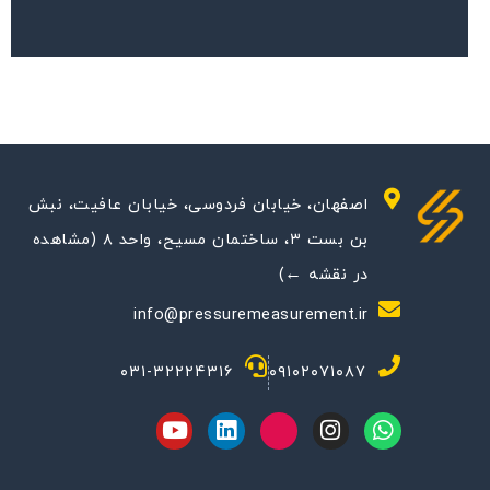
اصفهان، خیابان فردوسی، خیابان عافیت، نبش
بن بست ۳، ساختمان مسیح، واحد ۸ (مشاهده
در نقشه ←)
info@pressuremeasurement.ir
۰۳۱-۳۲۲۲۴۳۱۶
۰۹۱۰۲۰۷۱۰۸۷
Y
L
M
I
W
o
i
-
n
h
u
n
i
s
a