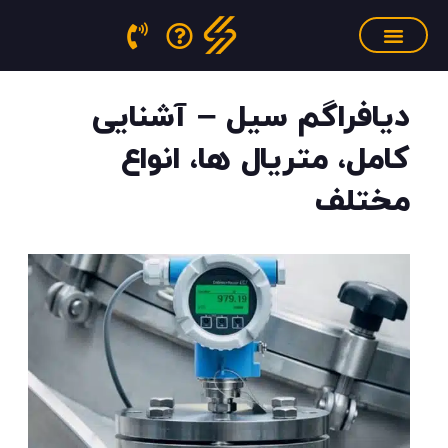
فتن
ه
حتوا
سنسور فشار مذاب
منابع آموزشی
تجهیزات کالیبراسیون
دیافراگم سیل – آشنایی
کامل، متریال ها، انواع
مختلف