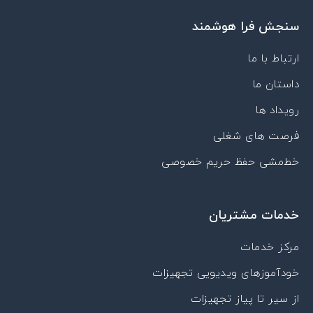
t
k
c
t
t
u
e
o
a
s
سنجش فرا هوشمند
b
d
n
g
a
e
i
-
r
p
n
a
a
p
ارتباط با ما
p
m
داستان ما
a
r
رویداد ها
a
t
فرصت های شغلی
خط‌مشی حفظ حریم خصوصی
خدمات مشتریان
مرکز خدمات
خودآموزهای ویدیویی تجهیزات
از سیر تا پیاز تجهیزات