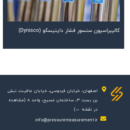
کالیبراسیون سنسور فشار داینیسکو (Dynisco)
اصفهان، خیابان فردوسی، خیابان عافیت، نبش
بن بست ۳، ساختمان مسیح، واحد ۸ (مشاهده
در نقشه ←)
info@pressuremeasurement.ir