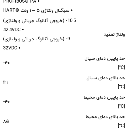
PROFIBUS® PA •
HART® سیگنال ولتاژی ۵ – ۱ ولت •
(خروجی آنالوگ جریانی و ولتاژی) 10.5-
42.4VDC •
ولتاژ تغذیه
(خروجی آنالوگ جریانی و ولتاژی) 9-
32VDC •
حد پایین دمای سیال
-۴۰
[C°]
حد بالای دمای سیال
۱۲۱
[C°]
حد پایین دمای محیط
-۴۰
[C°]
حد بالای دمای محیط
۸۵
[C°]