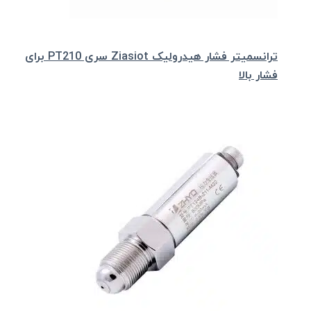
ترانسمیتر فشار هیدرولیک Ziasiot سری PT210 برای
فشار بالا