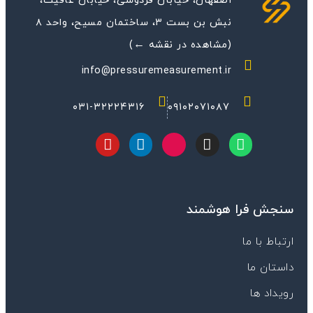
اصفهان، خیابان فردوسی، خیابان عافیت،
نبش بن بست ۳، ساختمان مسیح، واحد ۸
(مشاهده در نقشه ←)
info@pressuremeasurement.ir
۰۳۱-۳۲۲۲۴۳۱۶
۰۹۱۰۲۰۷۱۰۸۷
Y
L
M
I
W
o
i
-
n
h
u
n
i
s
a
t
k
c
t
t
u
e
o
a
s
سنجش فرا هوشمند
b
d
n
g
a
e
i
-
r
p
n
a
a
p
ارتباط با ما
p
m
داستان ما
a
r
رویداد ها
a