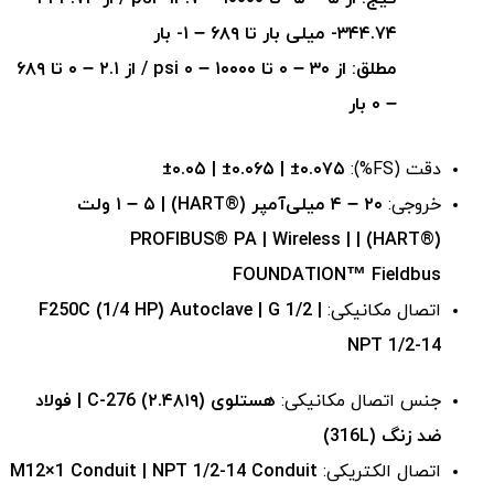
۳۴۴.۷۴- میلی بار تا ۶۸۹ – ۱- بار
مطلق: از ۳۰ – ۰ تا ۱۰۰۰۰ – ۰ psi / از ۲.۱ – ۰ تا ۶۸۹
– ۰ بار
دقت (FS%):
±۰.۰۵ | ±۰.۰۶۵ | ±۰.۰۷۵
خروجی:
۲۰ – ۴ میلی‌آمپر (®HART) | ۱ – ۵ ولت
(®HART) | PROFIBUS® PA | Wireless |
FOUNDATION™ Fieldbus
اتصال مکانیکی:
F250C (1/4 HP) Autoclave | G 1/2 |
NPT 1/2-14
جنس اتصال مکانیکی:
هستلوی (۲.۴۸۱۹) C-276 | فولاد
ضد زنگ (316L)
اتصال الکتریکی:
M12×1 Conduit | NPT 1/2-14 Conduit