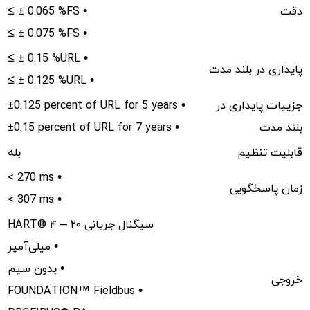
دقت
≤ ± 0.065 %FS •
≤ ± 0.075 %FS •
≤ ± 0.15 %URL •
پایداری در بلند مدت
≤ ± 0.125 %URL •
جزییات پایداری در
±0.125 percent of URL for 5 years •
بلند مدت
±0.15 percent of URL for 7 years •
قابلیت تنظیم
بله
< 270 ms •
زمان پاسخگویی
< 307 ms •
HART® سیگنال جریانی ۲۰ – ۴
میلی‌آمپر •
بدون سیم •
خروجی
FOUNDATION™ Fieldbus •