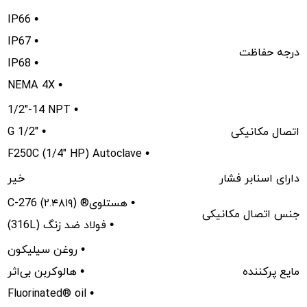
IP66 •
IP67 •
درجه حفاظت
IP68 •
NEMA 4X •
1/2"-14 NPT •
اتصال مکانیکی
G 1/2" •
F250C (1/4" HP) Autoclave •
دارای اسنابر فشار
خیر
C-276 هستلوی® (۲.۴۸۱۹) •
جنس اتصال مکانیکی
(316L) فولاد ضد زنگ •
روغن سیلیکون •
مایع پرکننده
هالوکربن بی‌اثر •
Fluorinated® oil •