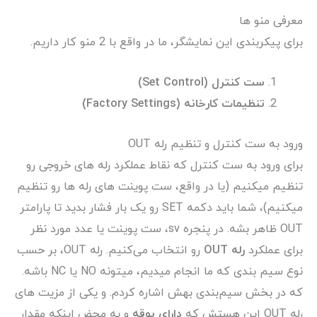
معرفی منو ها
برای پیکربندی این نمایشگر، ما در واقع با 2 منو کار داریم.
ست کنترل (Set Control)
تنظیمات کارخانه (Factory Settings)
ورود به ست کنترل و تنظیم رله OUT
برای ورود به ست کنترل که نقاط عملکرد رله های خروجی رو
تنظیم میکنیم (یا در واقع، ست پوینت های رله ها رو تنظیم
میکنیم)، شما باید دکمه SET رو یک بار فشار بدید تا پارامتر
OUT ظاهر بشه. در پنجره sv، ست پوینت یا عدد مورد نظر
برای عملکرد
رله
OUT
رو انتخاب می‌کنیم. رله OUT، بر حسب
نوع سیم بندی که ما انجام میدیم، میتونه NO یا NC باشه.
که در بخش سیم‌بندی بهش اشاره کردم. و یکی از مزیت های
رله OUT این هستش که
دارای بوقه
و به محض اینکه مقدار