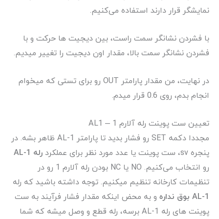
نمایشگر قرار دارند استفاده می‌کنیم.
با فشردن نشانگر سمت راست، بین دیجیت ها حرکت و با
فشردن نشانگر سمت بالا، مقدار اون دیجیت را تغییر میدیم.
در نهایت، من مقدار پارامتر OUT رو برای تستی که میخوام
انجام بدم، روی 0.6 قرار میدم.
تعیین ست پوینت رله آلارم 1 – AL1
مجددا دکمه SET رو فشار بدید تا پارامتر AL-1 ظاهر بشه. در
پنجره sv، ست پوینت یا عدد مورد نظر برای عملکرد
رله
AL-1
رو انتخاب می‌کنیم. NO یا NC بودن رله آلارم 1 رو در
تنظیمات کارخانه تنظیم میکنیم. توجه داشته باشید که رله
AL-1 بوق نداره
و به محض اینکه مقدار فشار فرآیند به ست
پوینت های رله AL-1 برسه، رله قطع و وصل میشه که شما