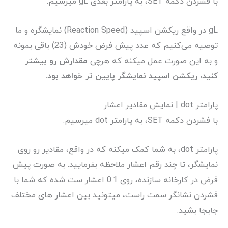
با فشردن دکمه SET، به پارامتر بعدی gL میرسیم.
gL در واقع ریکشن اسپید (Reaction Speed) نمایشگره و ما
توصیه می‌کنیم که عدد پیش فرض خودش (23) باقی بمونه
و به این صورت عمل میکنه که هرچی
مقدارش رو بیشتر
کنید، ریکشن اسپید نمایشگر پایین تر خواهد بود.
پارامتر dot | نمایش مقادیر اعشار
با فشردن دکمه SET، به پارامتر dot میرسیم.
پارامتر dot، به شما کمک میکنه که در واقع، مقادیر رو روی
نمایشگر، تا چند رقم اعشار ملاحظه بفرمایید. به صورت پیش
فرض در کارخانه سازنده، روی 0.1 اعشار ست شده که شما با
فشردن نشانگر سمت راست، میتونید بین اعشار های مختلف
جابجا بشید.