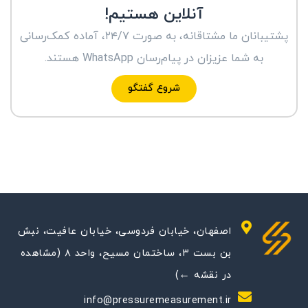
آنلاین هستیم!
پشتیبانان ما مشتاقانه، به صورت ۲۴/۷، آماده کمک‌رسانی
به شما عزیزان در پیام‌رسان WhatsApp هستند.
شروع گفتگو
اصفهان، خیابان فردوسی، خیابان عافیت، نبش
بن بست ۳، ساختمان مسیح، واحد ۸ (مشاهده
در نقشه ←)
info@pressuremeasurement.ir