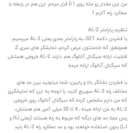
من این مقدار رو مثلا روی 0.1 قرار میدم. این هم در رابطه با
عملکرد رله آلارم 1.
تنظیم پارامتر AL-2
با فشردن دکمه SET، به پارامتر بعدی یعنی AL-2 میرسیم.
همونطور که خدمتتون عرض کردم، نمایشگر های سری Z
قابلیت ارائه سیگنال آنالوگ هم دارند. AL-2 خروجی هستش
که سیگنال آنالوگ ارائه میده.
با فشردن نشانگر بالا و پایین، شما میتونید بین مد های
مختلف رله AL-2 سوییچ کنید. با توجه به این که نمایشگری
که من دارم مشخص کرده که سیگنال آنالوگ روی خروجی
AL-2 به من ارائه میده , 4 تا 20 میلی آمپر هم هستش،
پس عملا مد های دیگه که مربوط به رله هستند (یعنی HJ و
LJ) بدون استفاده خواهند بود و مد عملکرد رله AL-2 باید