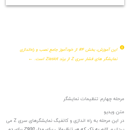
در این آموزش کوتاه، تنها به راه‌اندازی و اعمال تنظیمات
مناسب برای نمایشگر های فشار سری Z از برند Ziasiot شامل
Z800، Z600 و Z900 می‌پردازیم.
این آموزش، بخش ۴# از خودآموز جامع نصب و راه‌اندازی
نمایشگر های فشار سری Z از برند Ziasiot است. ←
مرحله چهارم: تنظیمات نمایشگر
متن ویدیو
در این مرحله به راه اندازی و کانفیگ نمایشگرهای سری Z می
پردازیم.
لازم به ذکر که هر تنظیماتی برای مدل Z900 برای دو