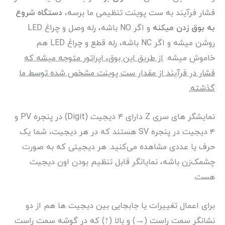
فشار فرآیند به ست پوینت تنظیمی ما برسه،
دستگاه شروع
به بوق زدن میکنه
و اگر NO باشه، رله وصل و چراغ LED
روشن میشه و اگر NC باشه، رله قطع و چراغ LED هم
خاموش میشه.
از طریق این بوق، اپراتور متوجه میشه که
فشار در فرآیند از مقدار ست پوینت مشخص شده توسط ما
گذشته.
نمایشگر های سری Z دارای ۴ دیجیت (Digit) در پنجره PV و
۴ دیجیت در پنجره SV هستند که در هر دیجیت، شما یک
حرف یا عددی مشاهده می‌کنید. هر دیجیتی که به صورت
چشمک‌زن باشه، نمایانگر قابل تنظیم بودن اون دیجیت
هست.
برای اعمال تغییرات یا جابجایی بین دیجیت ها هم از دو
نشانگر سمت راست (→) و بالا (↑) که در گوشه سمت راست