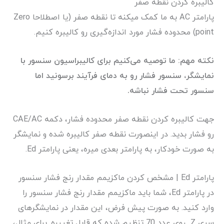
کالیبره کردن نقطه صفر
پارامتر AC به ما کمک میکنه تا نقطه صفر (یا اصطلاحا Zero
point) محدوده فشار مورد اندازه‌گیری رو کالیبره کنیم.
نکته مهم: ما توصیه می‌کنیم برای کالیبراسیون سنسور با
نمایشگر، سنسور فشار رو به دمای فرآیند برسونید اما
سنسور تحت فشار نباشه.
جهت کالیبره کردن نقطه صفر محدوده فشار، دکمه CAE/AC
رو فشار بدید. در اینصورت نقطه صفر کالیبره شده و نمایشگر
به صورت خودکار، به پارامتر بعدی میره، یعنی پارامتر Ed.
پارامتر Ed | مشخص کردن ماکزیمم مقدار رنج فشار سنسور
در پارامتر Ed، شما باید ماکزیمم مقدار رنج فشار سنسور را
وارد کنید. به صورت پیش فرض، این مقدار در نمایشگرهای
سری Z روی عدد 70 تنظیم شده که قابل تغییره. برای مثال،