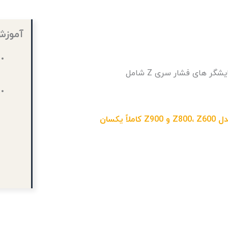
آموزش
در این ویدیو، قصد داریم به نحوه نصب، سیم بندی و راه انداز‌ی نمایشگر های فشار سری Z شامل
(لازم به ذکره که نحوه سیم بندی و تنظیمات نمایشگر در هر سه مدل Z800، Z600 و Z900 کاملاً یکسان