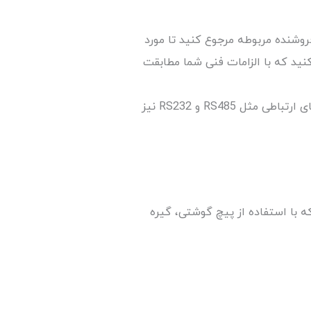
روشنده مربوطه مرجوع کنید تا مورد
نید که با الزامات فنی شما مطابقت
در حالت کلی، نمایشگر های فشار سری Z دارای 2 رله و یک سیگنال آنالوگ در خروجی هستند و به صورت سفارشی میتونن به پروتکل های ارتباطی مثل RS485 و RS232 نیز
فیه که با استفاده از پیچ گوشتی، گیره