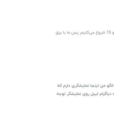
پس از نصب روی تابلو، نمایشگر رو سیم بندی می‌کنیم. این مرحله رو با اتصال یک منبع تغذیه بین 85 تا 265 VAC به ترمینال های 14 و 15 شروع می‌کنیم. پس ما با برق
لگو من اینجا نمایشگری دارم که
به دیاگرام لیبل روی نمایشگر توجه