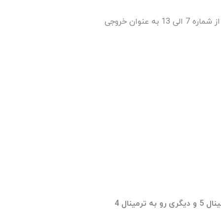
همونطور که روی لیبل ملاحظه می‌کنید، این نمایشگر دارای 16 ترمینال هست که 5 ترمینال از شماره 1 الی 5 بعنوان ورودی و 7 ترمینال از شماره 7 الی 13 به عنوان خروجی
نکته مهم: سنسور شما چه 5 پین باشه چه 6 پین، شما دو سیم برای فعالسازی قابلیت کالیبراسیون ۸۰٪ دارید که یکی رو باید به ترمینال 5 و دیگری رو به ترمینال 4