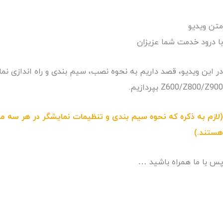
متن ویدیو
با درود خدمت شما عزیزان
Z600/Z800/Z900 بپردازیم.
هستند.)
پس با ما همراه باشید …