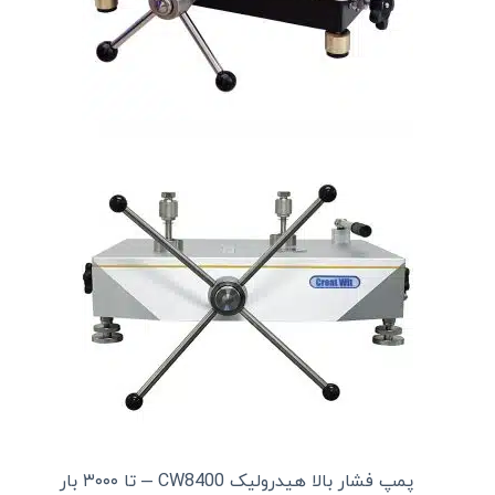
پمپ فشار بالا هیدرولیک CW8400 – تا ۳۰۰۰ بار