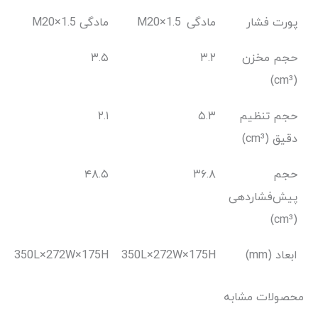
پورت فشار
مادگی
M20×1.5
مادگی M20×1.5
حجم مخزن
۳.۲
۳.۵
(cm³)
حجم تنظیم
۵.۳
۲.۱
دقیق (cm³)
حجم
۳۶.۸
۴۸.۵
پیش‌فشاردهی
(cm³)
ابعاد (mm)
350L×272W×175H
350L×272W×175H
محصولات مشابه