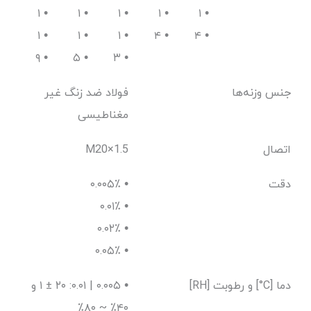
• ۱
• ۱
• ۱
• ۱
۱ •
• ۱
• ۱
• ۱
• ۴
۴ •
• ۹
• ۵
• ۳
جنس وزنه‌ها
فولاد ضد زنگ غیر
مغناطیسی
اتصال
M20×1.5
دقت
• ۰.۰۰۵٪
• ۰.۰۱٪
• ۰.۰۲٪
• ۰.۰۵٪
دما [C°] و رطوبت [RH]
• ۰.۰۰۵ | ۰.۰۱: ۲۰ ± ۱ و
۴۰٪ ~ ۸۰٪