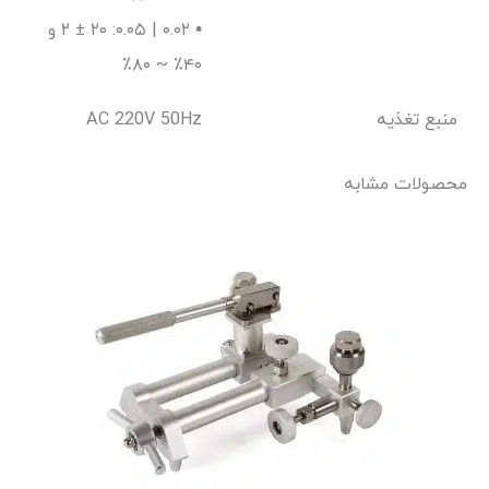
• ۰.۰۲ | ۰.۰۵: ۲۰ ± ۲ و
۴۰٪ ~ ۸۰٪
منبع تغذیه
AC 220V 50Hz
محصولات مشابه