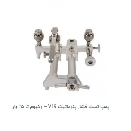
پمپ تست فشار پنوماتیک V19 – وکیوم تا ۲۵ بار