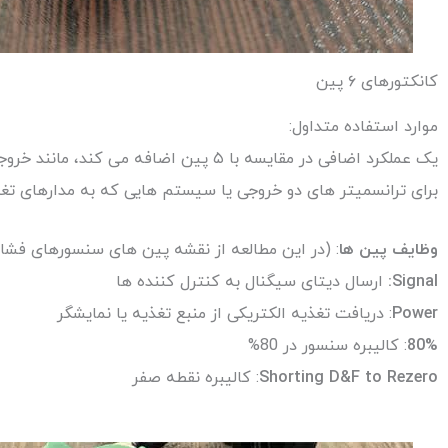
کانکتورهای ۶ پین
موارد استفاده متداول:
یک عملکرد اضافی در مقایسه با ۵ پین اضافه می کند، مانند خروجی های ثانویه یا تشخیصی.
برای ترانسمیتر های دو خروجی یا سیستم هایی که به مدارهای تغذی
وظایف پین ها
: (در این مطالعه از نقشه پین های سنسورهای فشار مذاب برند Ziasiot ا
Signal:
ارسال دیتای سیگنال به کنترل کننده ها
Power
: دریافت تغذیه الکتریکی از منبع تغذیه یا نمایشگر
80%
: کالیبره سنسور در 80%
Shorting D&F to Rezero
: کالیبره نقطه صفر