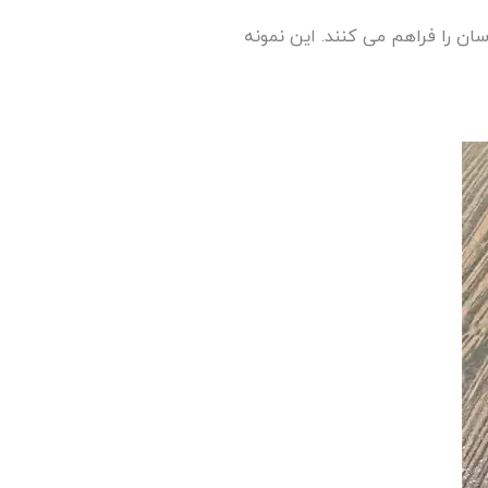
یره ای به سبک MIL، که امکان جداسازی و تعویض آسان را فراهم می کنند. این نمونه