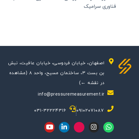
فناوری سرامیک
اصفهان، خیابان فردوسی، خیابان عافیت، نبش
بن بست ۳، ساختمان مسیح، واحد ۸ (مشاهده
در نقشه ←)
info@pressuremeasurement.ir
۰۳۱-۳۲۲۲۴۳۱۶
۰۹۱۰۲۰۷۱۰۸۷
Y
L
M
I
W
o
i
-
n
h
u
n
i
s
a