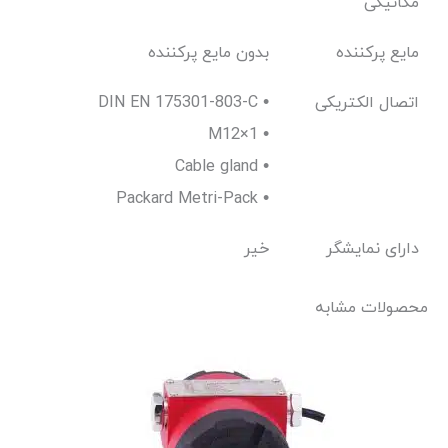
مکانیکی
مایع پرکننده
بدون مایع پر‌کننده
اتصال الکتریکی
DIN EN 175301-803-C •
M12×1 •
Cable gland •
Packard Metri-Pack •
دارای نمایشگر
خیر
محصولات مشابه