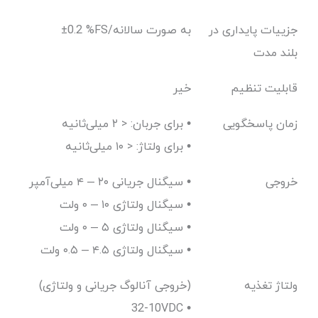
جزییات پایداری در
±0.2 %FS/به صورت سالانه
بلند مدت
قابلیت تنظیم
خیر
زمان پاسخگویی
برای جربان: < ۲ میلی‌ثانیه •
برای ولتاژ: < ۱۰ میلی‌ثانیه •
خروجی
سیگنال جریانی ۲۰ – ۴ میلی‌آمپر •
سیگنال ولتاژی ۱۰ – ۰ ولت •
سیگنال ولتاژی ۵ – ۰ ولت •
سیگنال ولتاژی ۴.۵ – ۰.۵ ولت •
ولتاژ تغذیه
(خروجی آنالوگ جریانی و ولتاژی)
10-32VDC •