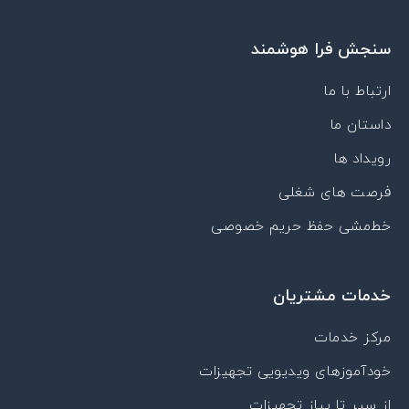
t
k
c
t
t
u
e
o
a
s
سنجش فرا هوشمند
b
d
n
g
a
e
i
-
r
p
n
a
a
p
ارتباط با ما
p
m
داستان ما
a
r
رویداد ها
a
t
فرصت های شغلی
خط‌مشی حفظ حریم خصوصی
خدمات مشتریان
مرکز خدمات
خودآموزهای ویدیویی تجهیزات
از سیر تا پیاز تجهیزات