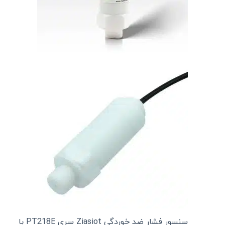
سنسور فشار ضد خوردگی Ziasiot سری PT218E با