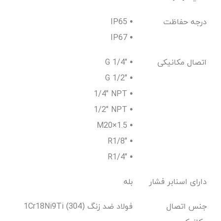
درجه حفاظت
IP65 •
IP67 •
اتصال مکانیکی
G 1/4" •
G 1/2" •
1/4" NPT •
1/2" NPT •
M20×1.5 •
R1/8" •
R1/4" •
دارای اسنابر فشار
بله
جنس اتصال
1Cr18Ni9Ti (304) فولاد ضد زنگ