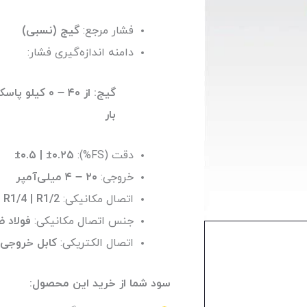
فشار مرجع:
گیج (نسبی)
دامنه اندازه‌گیری فشار:
بار
دقت (FS%):
±۰.۵ | ±۰.۲۵
خروجی:
۲۰ – ۴ میلی‌آمپر
اتصال مکانیکی:
 R1/4 | R1/2
جنس اتصال مکانیکی:
فولاد ضد ز
اتصال الکتریکی:
کابل خروجی | housing with cable gland
سود شما از خرید این محصول: