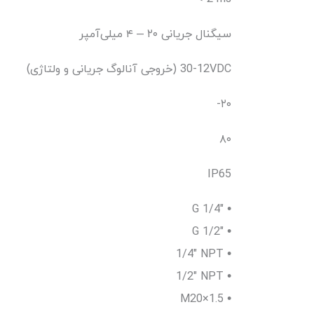
سیگنال جریانی ۲۰ – ۴ میلی‌آمپر
(خروجی آنالوگ جریانی و ولتاژی) 12-30VDC
-۲۰
۸۰
IP65
G 1/4" •
G 1/2" •
1/4" NPT •
1/2" NPT •
M20×1.5 •