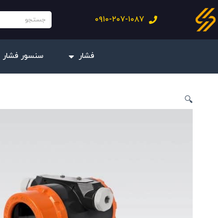
فتن
جستجو
۰۹۱۰-۲۰۷-۱۰۸۷
ه
حتوا
فشار
سنسور فشار 
🔍