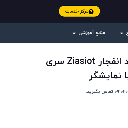
مرکز خدمات
منابع آموزشی
پرشر ترانسمیتر ضد انفجار Ziasiot سری