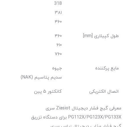
318
۳۸۱
۴۶۰
طول کپیلاری [mm]
۴۶۰
۶۱۰
۷۶۰
مایع پرکننده
جیوه
(NAK) سدیم پتاسیم
اتصال الکتریکی
کانکتور ۵ پین
معرفی گیج فشار دیجیتال Ziasiot سری
PG112X/PG123X/PG133X برای دستگاه تزریق
گیج فشار مذاب دیجیتال زیاس سری