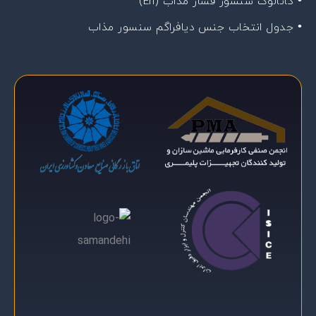
• کاتالوگ سنسور فشار مذاب (En)
• جدول انتخاب جنس دیافراگم سنسور مذاب