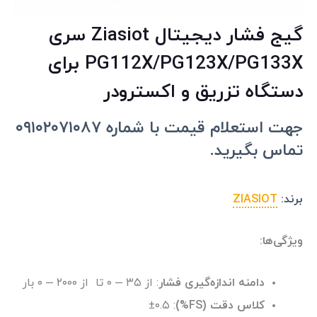
گیج فشار دیجیتال Ziasiot سری
PG112X/PG123X/PG133X برای
دستگاه تزریق و اکسترودر
جهت استعلام قیمت با شماره ۰۹۱۰۲۰۷۱۰۸۷
تماس بگیرید.
برند:
ZIASIOT
ویژگی‌ها:
دامنه اندازه‌گیری فشار
: از ۳۵ – ۰ تا از ۲۰۰۰ – ۰ بار
کلاس دقت (FS%)
: ±۰.۵