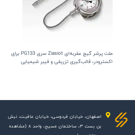
ملت پرشر گیج عقربه‌ای Ziasiot سری PG133 برای
اکسترودر، قالب‌گیری تزریقی و فیبر شیمیایی
اصفهان، خیابان فردوسی، خیابان عافیت، نبش
بن بست ۳، ساختمان مسیح، واحد ۸ (مشاهده