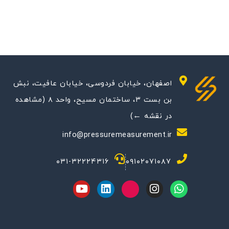
افیت، نبش
بن بست ۳، ساختمان مسیح، واحد ۸ (مشاهده