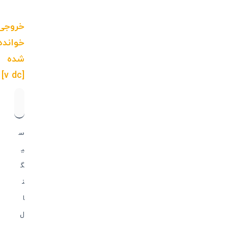
خروجی
خوانده
شده
[v dc]
س
ی
گ
ن
ا
ل