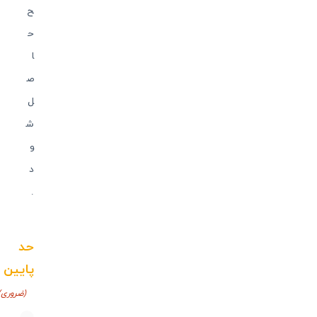
ح
ح
ا
ص
ل
ش
و
د
.
حد
پایین
(ضروری)