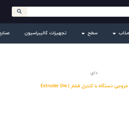
مذاب
سطح
تجهیزات کالیبراسیون
صنایع
دای
جی دستگاه با کنترل فشار | Extruder Die