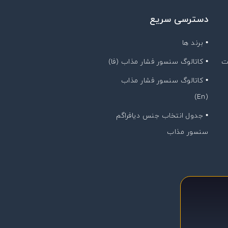
دسترسی سریع
• برند ها
ت
• کاتالوگ سنسور فشار مذاب (فا)
• کاتالوگ سنسور فشار مذاب
(En)
• جدول انتخاب جنس دیافراگم
سنسور مذاب