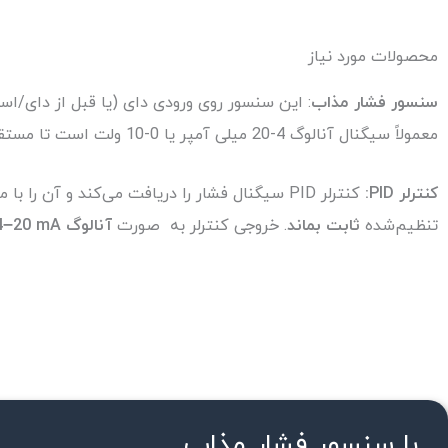
محصولات مورد نیاز
سنسور فشار مذاب
: این سنسور روی ورودی دای (یا قبل از دای/ا
معمولاً سیگنال آنالوگ 4-20 میلی آمپر یا 0-10 ولت است
تا مستقیم وارد C
کنترلر PID:
تنظیم‌شده
ثابت بماند
. خروجی کنترلر به صورت
آنالوگ 10V / 4–20 mA
با سنسور فشار مذاب