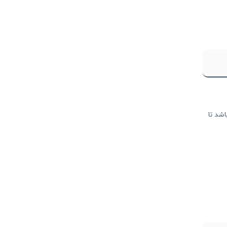
ولتاژی خوانده شده از تجهیز اندازه‌گیری فشار / این مقدار باید بین ۰ تا ۱۰ باشد تا