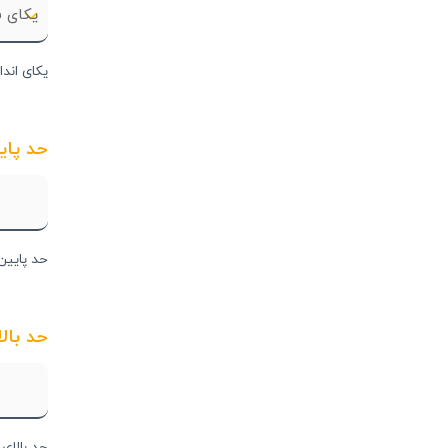
یکای اندا
حد پای
حد پایین 
حد بالا