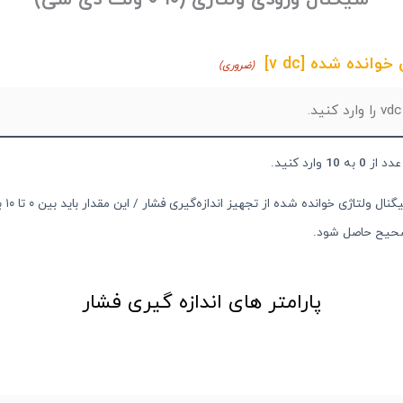
سیگنال ورودی ولتاژی (۱۰-۰ ولت دی سی)
وانده شده [v dc]
(ضروری)
عدد از
0
به
10
وارد کنید.
میزان سیگنال 
حیح حاصل شود.
پارامتر های اندازه گیری فشار