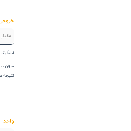
خروجی خ
لطفاً یک 
نتیجه ص
واحد