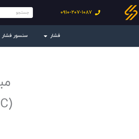
فتن
جستجو
۰۹۱۰-۲۰۷-۱۰۸۷
ه
حتوا
فشار
سنسور فشار 
(Volt DC) به فشار اعمالی سیال