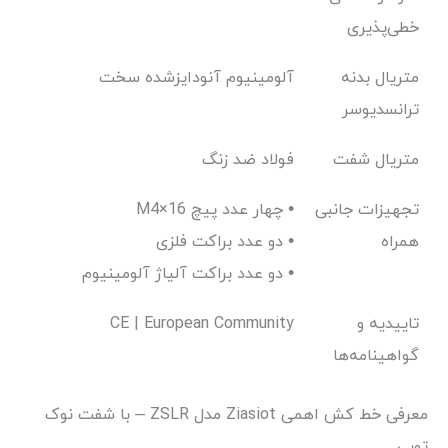
خطی‌پذیری
متریال بدنه
آلومینیوم آنودایز‌شده سخت
ترانسدیوسر
متریال شفت
فولاد ضد زنگ
تجهیزات جانبی
M4×16 چهار عدد پیچ •
همراه
دو عدد براکت فلزی •
دو عدد براکت آلیاژ آلومینیوم •
تاییدیه و
CE | European Community
گواهینامه‌ها
معرفی خط کش اهمی Ziasiot مدل ZSLR – با شفت نوک
توپی