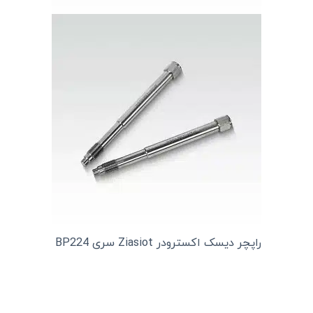
راپچر دیسک اکسترودر Ziasiot سری BP224