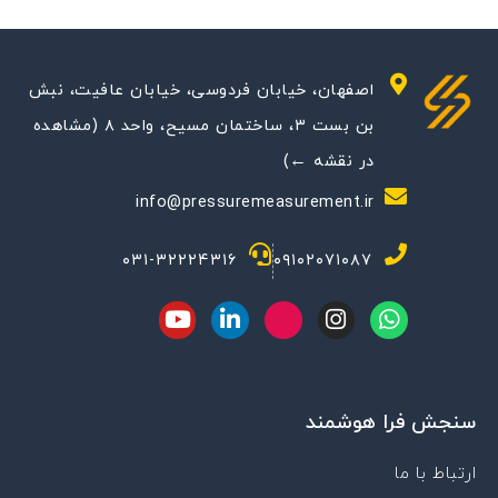
اصفهان، خیابان فردوسی، خیابان عافیت، نبش
بن بست ۳، ساختمان مسیح، واحد ۸ (مشاهده
در نقشه ←)
info@pressuremeasurement.ir
۰۳۱-۳۲۲۲۴۳۱۶
۰۹۱۰۲۰۷۱۰۸۷
Y
L
M
I
W
o
i
-
n
h
u
n
i
s
a
t
k
c
t
t
u
e
o
a
s
سنجش فرا هوشمند
b
d
n
g
a
e
i
-
r
p
n
a
a
p
ارتباط با ما