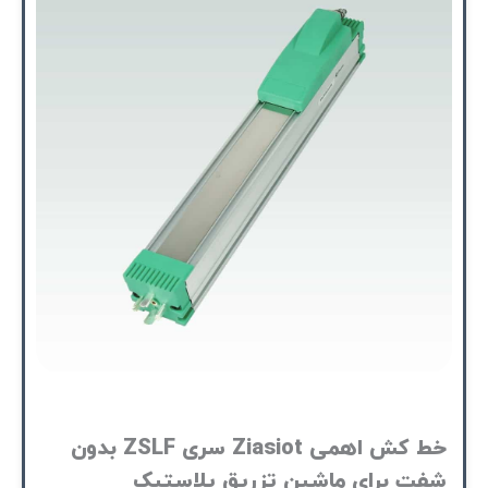
خط کش اهمی Ziasiot سری ZSLF بدون
شفت برای ماشین تزریق پلاستیک