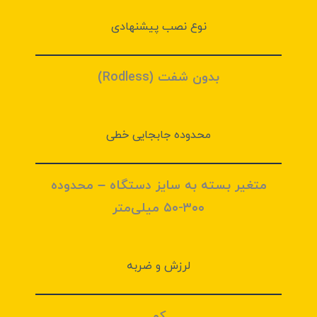
نوع نصب پیشنهادی
بدون شفت (Rodless)
محدوده جابجایی خطی
متغیر بسته به سایز دستگاه – محدوده
۳۰۰-۵۰ میلی‌متر
لرزش و ضربه
کم