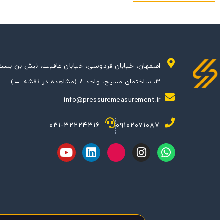
اصفهان، خیابان فردوسی، خیابان عافیت، نبش بن بست
۳، ساختمان مسیح، واحد ۸ (مشاهده در نقشه ←)
info@pressuremeasurement.ir
۰۳۱-۳۲۲۲۴۳۱۶
۰۹۱۰۲۰۷۱۰۸۷
Y
L
M
I
W
o
i
-
n
h
u
n
i
s
a
t
k
c
t
t
u
e
o
a
s
b
d
n
g
a
e
i
-
r
p