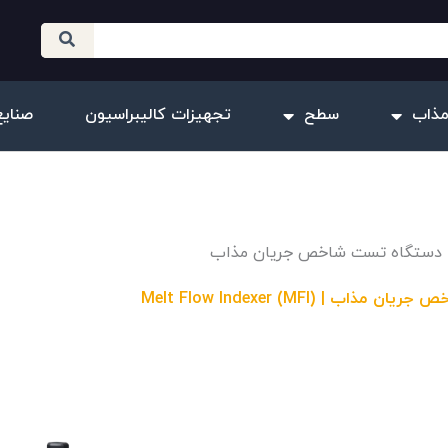
مذاب
سطح
تجهیزات کالیبراسیون
صنایع
دستگاه تست شاخص جریان مذاب
مذاب | (MFI) Melt Flow Indexer