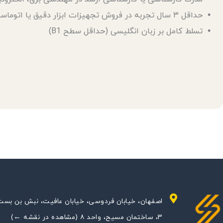
• حداقل ۳ سال تجربه در فروش تجهیزات ابزار دقیق یا اتوماسیون صنعتی.
• تسلط کامل بر زبان انگلیسی (حداقل سطح B1)
اصفهان، خیابان فردوسی، خیابان عافیت، نبش بن بست
۳، ساختمان مسیح، واحد ۸ (مشاهده در نقشه ←)