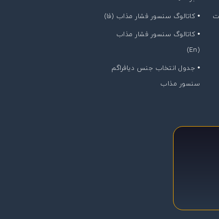
ت
• کاتالوگ سنسور فشار مذاب (فا)
• کاتالوگ سنسور فشار مذاب
(En)
• جدول انتخاب جنس دیافراگم
سنسور مذاب